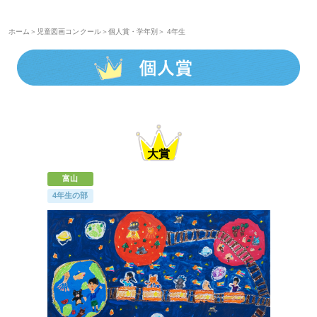
ホーム
＞
児童図画コンクール
＞
個人賞・学年別
＞ 4年生
富山
4年生の部
ほくげんこんの自己紹介