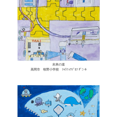
未来の道
高岡市 牧野小学校 ｼｬﾗﾌｪﾂｼﾞﾛﾌ ﾀﾞﾆｰﾙ