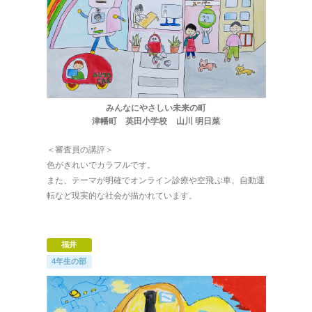
みんなにやさしい未来の町
津幡町 英田小学校 山川 明日菜
＜審査員の講評＞
色がきれいでカラフルです。
また、テーマが明確でオンライン診療や空飛ぶ車、自動運
転など現実的な社会が描かれています。
福井
4年生の部