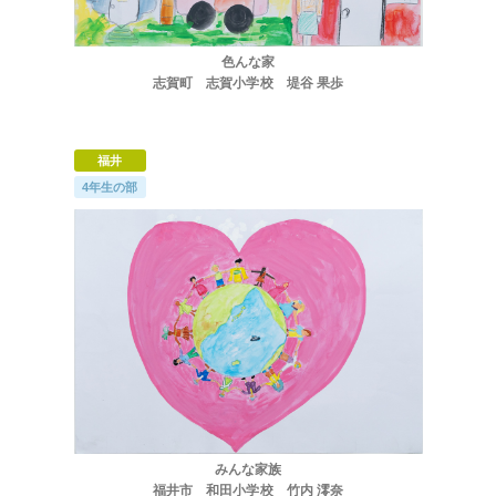
色んな家
サイトマップ
志賀町 志賀小学校 堤谷 果歩
福井
4年生の部
みんな家族
福井市 和田小学校 竹内 澪奈