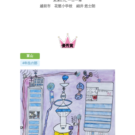
未来のヒーロー車
越前市 花筐小学校 細井 悠士朗
富山
4年生の部