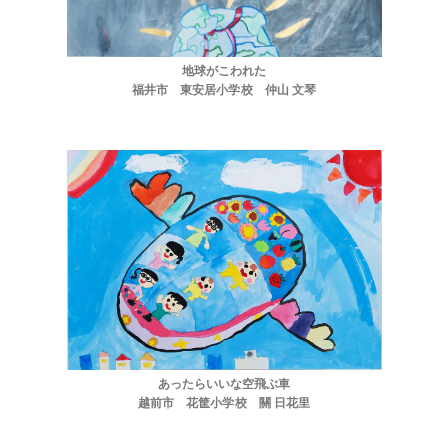
地球がこわれた
福井市 東安居小学校 仲山 文琴
あったらいいな空飛ぶ車
越前市 花筐小学校 關 日花里