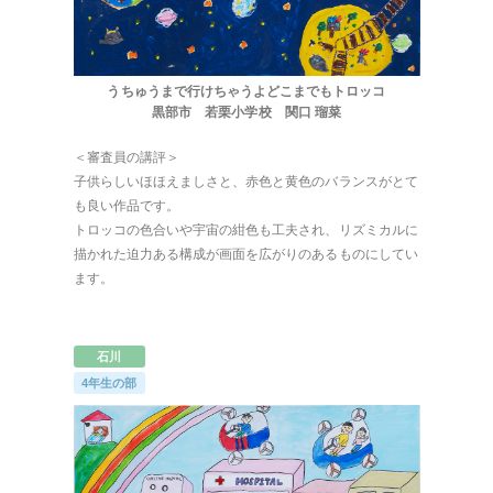
うちゅうまで行けちゃうよどこまでもトロッコ
黒部市 若栗小学校 関口 瑠菜
＜審査員の講評＞
子供らしいほほえましさと、赤色と黄色のバランスがとて
も良い作品です。
トロッコの色合いや宇宙の紺色も工夫され、リズミカルに
描かれた迫力ある構成が画面を広がりのあるものにしてい
ます。
石川
4年生の部