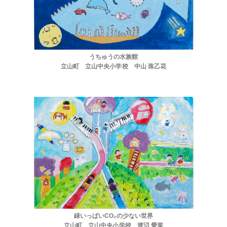
うちゅうの水族館
立山町 立山中央小学校 中山 珠乙花
緑いっぱいCO₂の少ない世界
ほくげんこんカフェ
立山町 立山中央小学校 渡辺 愛菜