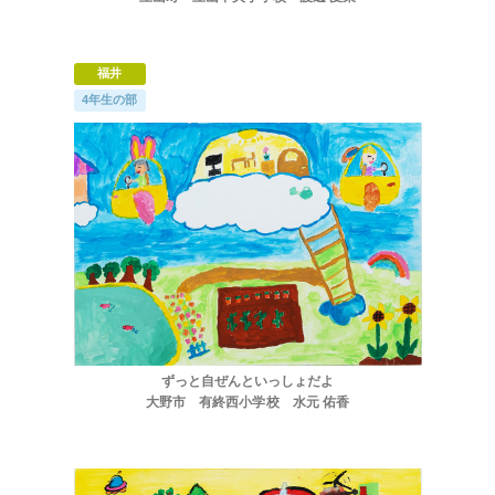
福井
4年生の部
ずっと自ぜんといっしょだよ
大野市 有終西小学校 水元 佑香