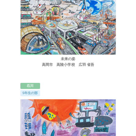
未来の姿
高岡市 高陵小学校 広羽 省吾
石川
ほくげんこんライブラリ
5年生の部