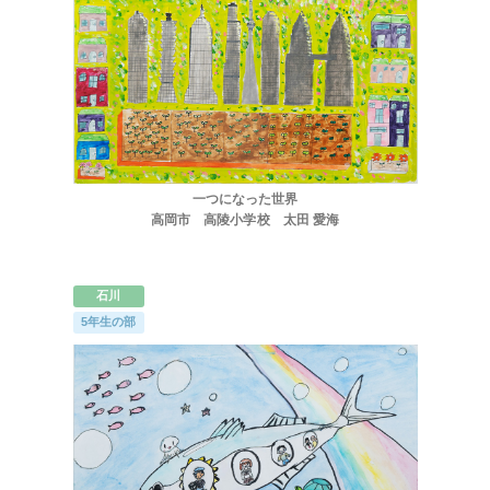
ほくげんこんカフェ
一つになった世界
高岡市 高陵小学校 太田 愛海
石川
5年生の部