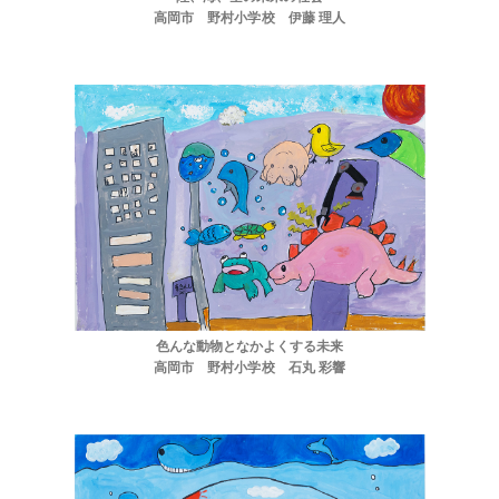
高岡市 野村小学校 伊藤 理人
色んな動物となかよくする未来
高岡市 野村小学校 石丸 彩響