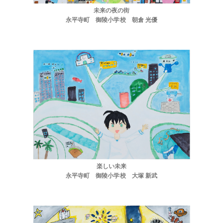
未来の夜の街
永平寺町 御陵小学校 朝倉 光優
楽しい未来
永平寺町 御陵小学校 大塚 新武