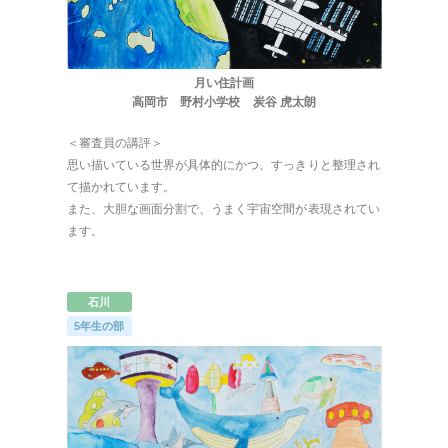
月い住計画
高岡市 野村小学校 炭谷 虎太朗
＜審査員の講評＞
ほくげんこんの自己紹介
思い描いている世界が具体的にかつ、すっきりと整理され
て描かれています。
また、大胆な画面分割で、うまく宇宙空間が表現されてい
ます。
石川
5年生の部