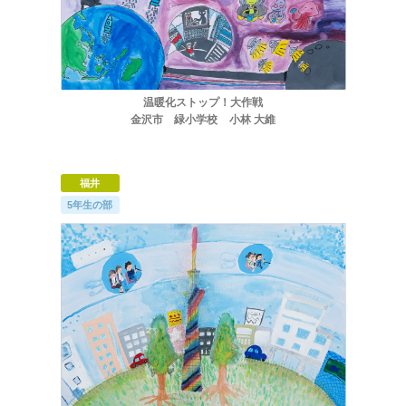
温暖化ストップ！大作戦
金沢市 緑小学校 小林 大維
福井
5年生の部