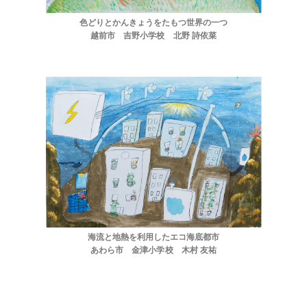
色どりとかんきょうをたもつ世界の一つ
越前市 吉野小学校 北野 詩依菜
海流と地熱を利用したエコ海底都市
あわら市 金津小学校 木村 友祐