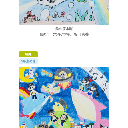
魚の潜水艦
金沢市 大浦小学校 谷口 絢香
福井
5年生の部