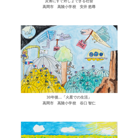
災害にすぐ対しょできる社会
高岡市 高陵小学校 安井 悠尋
30年後…「火星での生活」
高岡市 高陵小学校 谷口 智仁