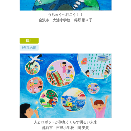
うちゅうへ行こう！！
金沢市 大浦小学校 得野 那々子
福井
5年生の部
人とロボットが仲良くくらす明るい未来
越前市 吉野小学校 間 美貴