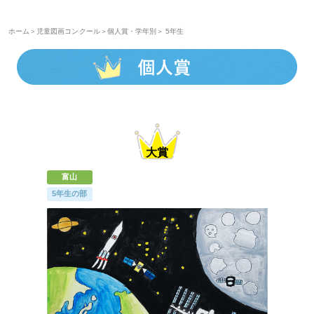
ホーム
＞
児童図画コンクール
＞
個人賞・学年別
＞ 5年生
富山
5年生の部