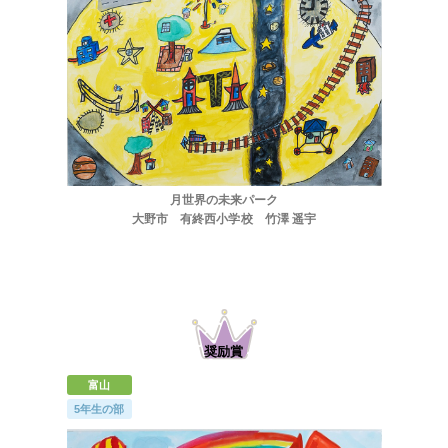
月世界の未来パーク
大野市 有終西小学校 竹澤 遥宇
富山
5年生の部