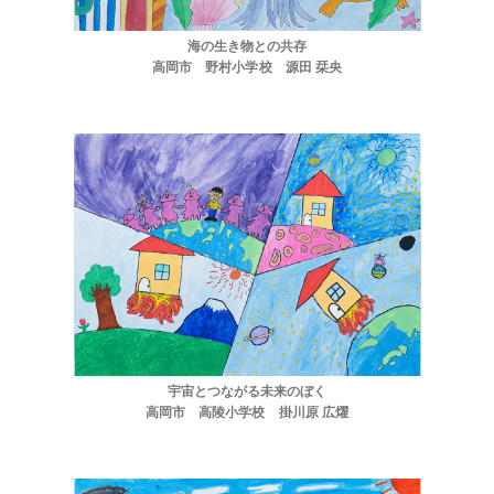
海の生き物との共存
高岡市 野村小学校 源田 栞央
宇宙とつながる未来のぼく
高岡市 高陵小学校 掛川原 広燿