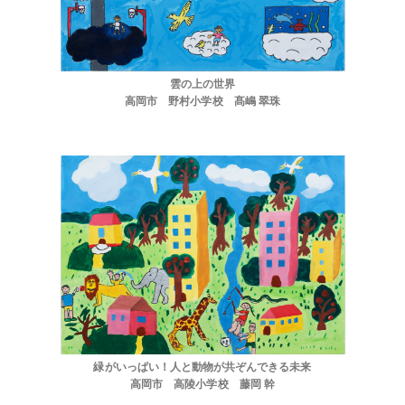
ほくげんこんシアター
雲の上の世界
高岡市 野村小学校 髙嶋 翠珠
緑がいっぱい！人と動物が共ぞんできる未来
高岡市 高陵小学校 藤岡 幹