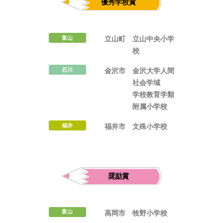
富山
立山町
立山中央小学
校
ほくげんこんカフェ
石川
金沢市
金沢大学人間
社会学域
学校教育学類
附属小学校
福井
福井市
文殊小学校
受付中のセミナー・講演会・見学会・イベント
富山
高岡市
牧野小学校