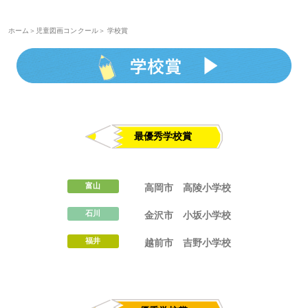
ほくげんこんライブラリ
ホーム
＞
児童図画コンクール
＞ 学校賞
富山
高岡市
高陵小学校
ほくげんこんシアター
石川
金沢市
小坂小学校
福井
越前市
吉野小学校