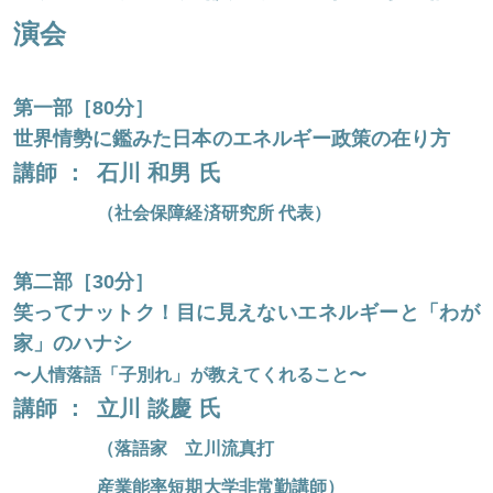
演会
ほくげんこんカフェ
第一部［80分］
世界情勢に鑑みた日本のエネルギー政策の在り方
講師 ：
石川 和男 氏
（社会保障経済研究所 代表）
第二部［30分］
笑ってナットク！目に見えないエネルギーと「わが
家」のハナシ
〜人情落語「子別れ」が教えてくれること〜
講師 ：
立川 談慶 氏
（落語家 立川流真打
産業能率短期大学非常勤講師）