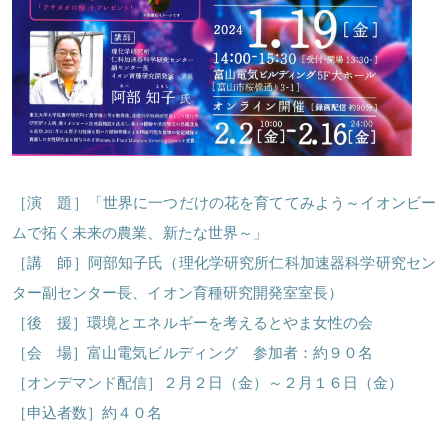
［演 題］「世界に一つだけの花を育ててみよう～イオンビー
ほくげんこんシアター
ムで拓く未来の農業、新たな世界～」
［講 師］阿部知子氏（理化学研究所仁科加速器科学研究セン
ター副センター長、イオン育種研究開発室室長）
［後 援］環境とエネルギーを考えるとやま女性の会
［会 場］富山電気ビルディング 参加者：約９０名
［オンデマンド配信］２月２日（金）～２月１６日（金）
［申込者数］約４０名