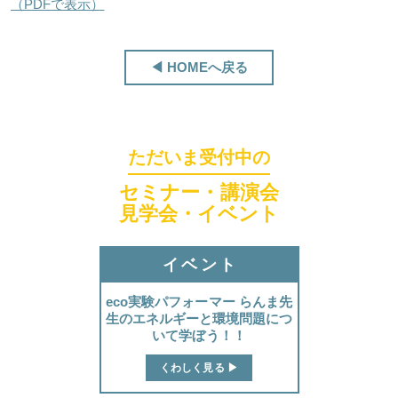
（PDFで表示）
ほくげんこんシアター
◀ HOMEへ戻る
ただいま受付中の
セミナー・講演会
見学会・イベント
イベント
eco実験パフォーマー らんま先
生のエネルギーと環境問題につ
いて学ぼう！！
ほくげんこんカフェ
くわしく見る ▶︎