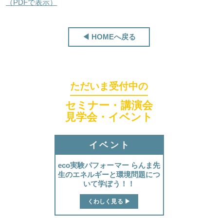
（PDFで表示）
ほくげんこんシアター
◀ HOMEへ戻る
ただいま受付中の
セミナー・講演会
見学会・イベント
イベント
eco実験パフォーマー らんま先
生のエネルギーと環境問題につ
いて学ぼう！！
ほくげんこんカフェ
くわしく見る ▶︎