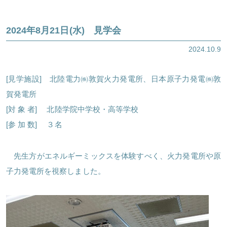
2024年8月21日(水) 見学会
2024.10.9
[見学施設] 北陸電力㈱敦賀火力発電所、日本原子力発電㈱敦
賀発電所
[対 象 者] 北陸学院中学校・高等学校
[参 加 数] ３名
先生方がエネルギーミックスを体験すべく、火力発電所や原
子力発電所を視察しました。
ほくげんこんライブラリ