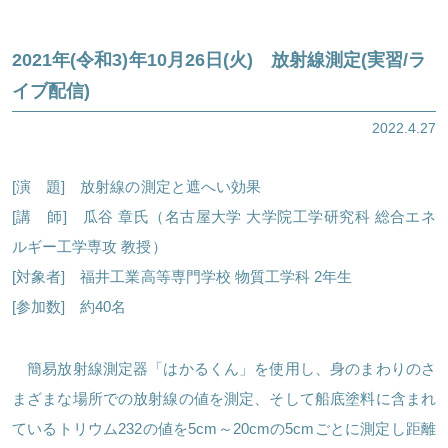
2021年(令和3)年10月26日(火) 放射線測定(実習/ラ
イブ配信)
2022.4.27
ほくげんこんライブラリ
[演 題] 放射線の測定と遮へい効果
[講 師] 瓜谷 章氏（名古屋大学 大学院工学研究科 総合エネ
ルギー工学専攻 教授）
[対象者] 福井工業高等専門学校 物質工学科 2年生
[参加数] 約40名
簡易放射線測定器「はかるくん」を使用し、身のまわりのさ
まざまな場所での放射線の値を測定、そして船底塗料に含まれ
ているトリウム232の値を5cm～20cmの5cmごとに測定し距離