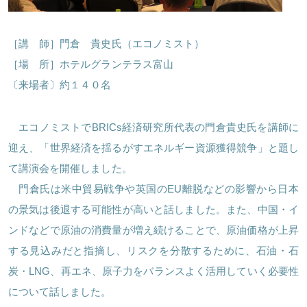
［講 師］門倉 貴史氏（エコノミスト）
［場 所］ホテルグランテラス富山
〔来場者〕約１４０名
エコノミストでBRICs経済研究所代表の門倉貴史氏を講師に
ほくげんこんシアター
迎え、「世界経済を揺るがすエネルギー資源獲得競争」と題し
て講演会を開催しました。
門倉氏は米中貿易戦争や英国のEU離脱などの影響から日本
の景気は後退する可能性が高いと話しました。また、中国・イ
ンドなどで原油の消費量が増え続けることで、原油価格が上昇
する見込みだと指摘し、リスクを分散するために、石油・石
炭・LNG、再エネ、原子力をバランスよく活用していく必要性
について話しました。