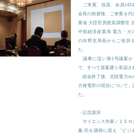
ご来賓、役員、会員143
会長の挨拶後、ご来賓を代
業省 大臣官房政策調整官 
中部経済産業局 電力・ガ
の向野支局長からご祝辞
た。
議事に従い第1号議案か
で、すべて原案通り承認さ
総会終了後、北陸電力㈱
力発電所の現況について」
た。
・記念講演
サイエンス作家／ＺＥＮ
薫 氏を講師に迎え「ビジ