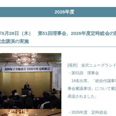
2026年度
6年5月28日（木） 第51回理事会、2026年度定時総会
記念講演の実施
[場所] 金沢ニューグラン
・第51回 理事会
14名出席。「総会付議事
事会審議事項」について審
承認されました。
・2026年度 定時総会