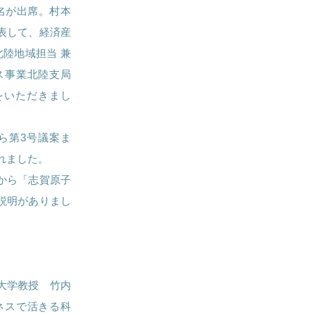
名が出席。村本
表して、経済産
北陸地域担当 兼
ス事業北陸支局
をいただきまし
ら第3号議案ま
れました。
から「志賀原子
説明がありまし
大学教授 竹内
ネスで活きる科