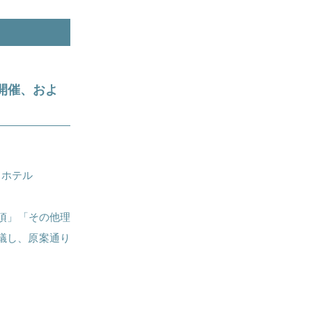
の開催、およ
ドホテル
項」「その他理
議し、原案通り