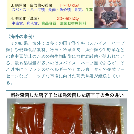
〈海外の事例〉
その結果、海外では多くの国で香辛料（スパイス・ハーブ
類）や乾燥食品素材、冷凍・冷蔵食肉・魚介類や生野菜など
の食中毒防止のための微生物制御に放射線殺菌が使われてい
る。最も処理量が多いのはスパイス・ハーブ類であるが、そ
れ以外にもフランスやベルギーのカエル脚、タイの発酵ソー
セージなど、ニッチな市場に向けた商業照射が継続してい
る。
ほくげんこんライブラリ