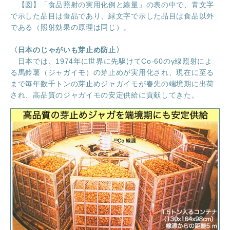
【図】「食品照射の実用化例と線量」の表の中で、青文字
で示した品目は食品であり、緑文字で示した品目は食品以外
である（照射効果の原理は同じ）。
〈日本のじゃがいも芽止め防止〉
日本では、1974年に世界に先駆けてCo-60のγ線照射によ
る馬鈴薯（ジャガイモ）の芽止めが実用化され、現在に至る
まで毎年数千トンの芽止めジャガイモが春先の端境期に出荷
され、高品質のジャガイモの安定供給に貢献してきた。