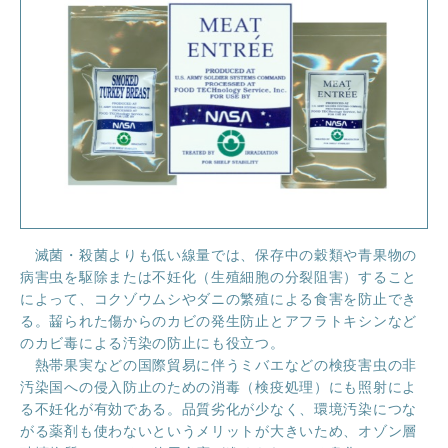
ほくげんこんシアター
滅菌・殺菌よりも低い線量では、保存中の穀類や青果物の
病害虫を駆除または不妊化（生殖細胞の分裂阻害）すること
によって、コクゾウムシやダニの繁殖による食害を防止でき
る。齧られた傷からのカビの発生防止とアフラトキシンなど
のカビ毒による汚染の防止にも役立つ。
熱帯果実などの国際貿易に伴うミバエなどの検疫害虫の非
汚染国への侵入防止のための消毒（検疫処理）にも照射によ
る不妊化が有効である。品質劣化が少なく、環境汚染につな
がる薬剤も使わないというメリットが大きいため、オゾン層