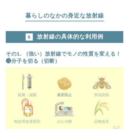
暮らしのなかの身近な放射線
放射線の具体的な利用例
6
ほくげんこんの自己紹介
その1. （強い）放射線でモノの性質を変える！
❸分子を切る（切断）
殺菌・減菌
発芽防止
害虫防除
輸血用血液製剤
がん治療
品種改良
など