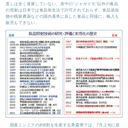
直しは全く進展していない。表中の“ジャガイモ”以外の食品
の照射は日本では食品衛生法で許可されておらず、食品添加
受付中のセミナー・講演会・見学会・イベント
物や残留農薬などの国内基準に反した食品と同様に、輸入も
販売もできない。
国産ニンニクの約8割を生産する青森県では、7月上旬に収