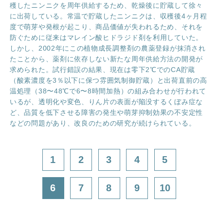
穫したニンニクを周年供給するため、乾燥後に貯蔵して徐々
に出荷している。常温で貯蔵したニンニクは、収穫後4ヶ月程
度で萌芽や発根が起こり、商品価値が失われるため、それを
防ぐために従来はマレイン酸ヒドラジド剤を利用していた。
しかし、2002年にこの植物成長調整剤の農薬登録が抹消され
たことから、薬剤に依存しない新たな周年供給方法の開発が
求められた。試行錯誤の結果、現在は零下2℃でのCA貯蔵
（酸素濃度を3％以下に保つ雰囲気制御貯蔵）と出荷直前の高
温処理（38〜48℃で6〜8時間加熱）の組み合わせが行われて
いるが、透明化や変色、りん片の表面が陥没するくぼみ症な
ど、品質を低下させる障害の発生や萌芽抑制効果の不安定性
などの問題があり、改良のための研究が続けられている。
1
2
3
4
5
6
7
8
9
10