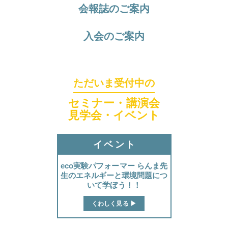
会報誌のご案内
ほくげんこんシアター
入会のご案内
ただいま受付中の
セミナー・講演会
見学会・イベント
イベント
eco実験パフォーマー らんま先
生のエネルギーと環境問題につ
いて学ぼう！！
くわしく見る ▶︎
ほくげんこんカフェ